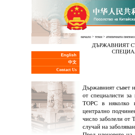
начало
>
теми
>
атипичната пневмо
ДЪРЖАВНИЯТ СЪ
СПЕЦИАЛ
English
中文
Contact Us
Държавният съвет н
от специалисти за
ТОРС в няколко п
централно подчине
число заболели от 
случай на заболяван
Пред членовете на