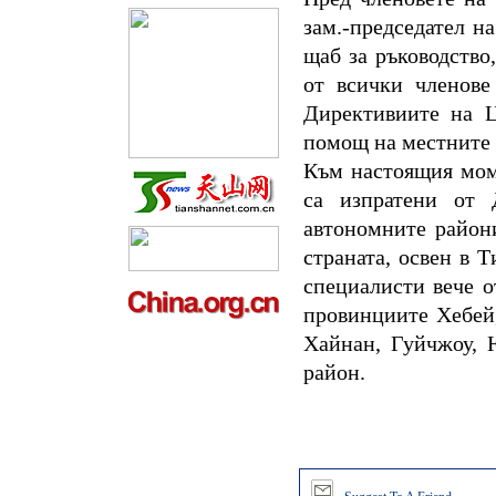
зам.-председател н
щаб за ръководств
от всички членове
Директивиите на 
помощ на местните п
Към настоящия мом
са изпратени от 
автономните райони
страната, освен в 
специалисти вече о
провинциите Хебей
Хайнан, Гуйчжоу, 
район.