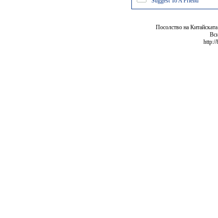
Suggest To A Friend
Посолство на Китайската
Вси
http:/