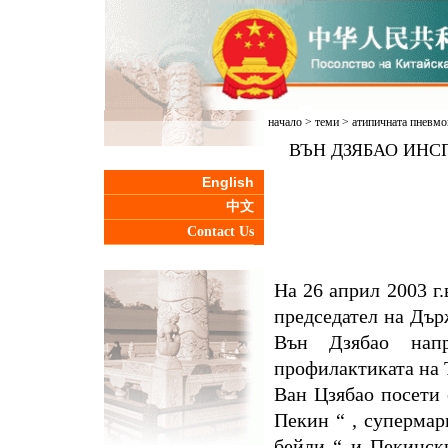
начало
>
теми
>
атипичната пневмо
ВЪН ДЗЯБАО ИНС
English
中文
Contact Us
На 26 април 2003 г
председател на Дър
Вън Дзябао нап
профилактиката на
Ван Цзябао посети 
Пекин “ , суперма
бейли “ и Пекинск