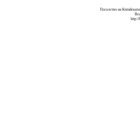
Посолство на Китайската
Вси
http:/