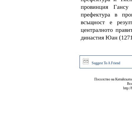
провинция Гансу
префектура в про
всъщност е резул
централното прави
династия Юан (1271г.
Suggest To A Friend
Посолство на Китайската
Вси
http:/