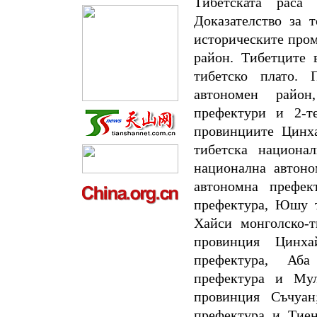
Тибетската раса
Доказателство за 
историческите пром
район. Тибетците 
тибетско плато. 
автономен район
префектури и 2-т
провинциите Цинх
тибетска национа
национална автоно
автономна префек
префектура, Юшу т
Хайси монголско-т
провинция Цинха
префектура, Аба
префектура и Мул
провинция Съчуан
префектура и Тиен