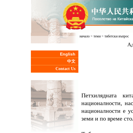
начало
>
теми
>
тибетски въпрос
Ад
English
中文
Contact Us
Петхилядната ки
националности, на
националности е у
земи и по време ст