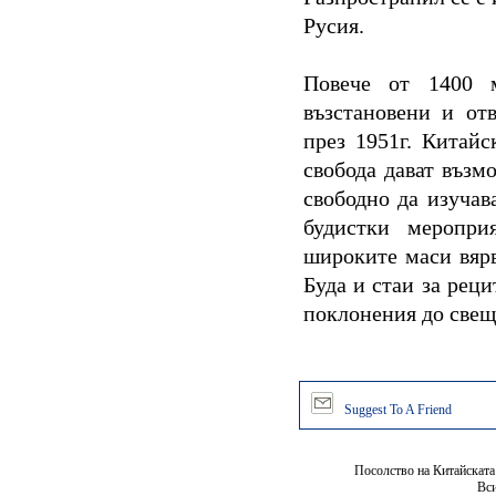
Русия.
Повече от 1400 
възстановени и от
през 1951г. Китайс
свобода дават възм
свободно да изучав
будистки меропри
широките маси вярв
Буда и стаи за рец
поклонения до свещ
Suggest To A Friend
Посолство на Китайската
Вси