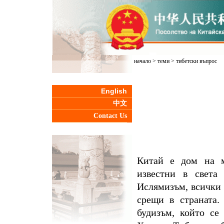
начало
>
теми
>
тибетски въпрос
English
中文
Contact Us
Китай е дом на м
известни в света
Ислямизъм, всички 
срещи в страната.
будизъм, който се