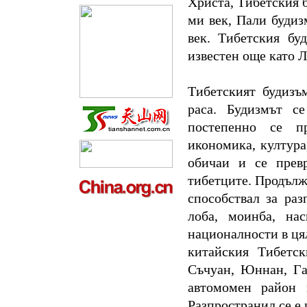
Христа, Тибетския б
ми век, Пали будиз
век. Тибетския бу
известен още като 
Тибетският будизъ
раса. Будизмът с
постепенно се пр
икономика, култура
обичаи и се прев
тибетците. Продълж
способствал за раз
лоба, моинба, на
националности в ця
китайския Тибетс
Съчуан, Юннан, Га
автомомен район
Разпространил се е 