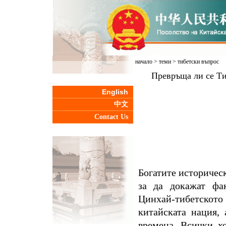
начало
>
теми
>
тибетски въпрос
Превръща ли се Ти
English
中文
Contact Us
Богатите историчес
за да докажат фак
Цинхай-тибетското 
китайската нация,
времена. Всички х