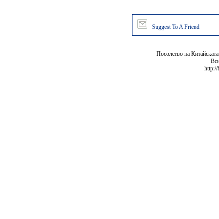
Suggest To A Friend
Посолство на Китайската
Вси
http:/