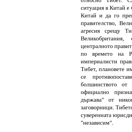
относно Тибет. С
ситуация в Китай е 
Китай и да го пре
правителство, Вел
агресия срещу Ти
Великобритания,
централното правит
по времето на Р
империалисти прав
Тибет, плановете им
се противопоста
болшинството от 
официално призн
държава" от нико
заговорници. Тибетс
суверенната юрисди
"независим".