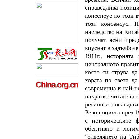
справедлива позици
консенсус по този в
този консенсус. П
наследство на Китай
получат ясни пред
впуснат в задълбоч
1911г., историят
централното правит
която си струва д
хората по света да
съвременна и най-но
накратко читателит
регион и последова
Революцията през 19
с историческите ф
обективно и логич
"отделянето на Ти