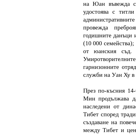
на Юан въвежда си
удостоява с титли
административни
провежда пребро
годишните данъци и
(10 000 семейства)
от юанския съд.
Умиротворителнит
гарнизонните отря
служби на Уан Ху в
През по-късния 14-
Мин продължава да
наследени от дина
Тибет според тради
създаване на повеч
между Тибет и цен