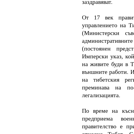
заздравяват.
От 17 век правит
управлението на Ти
(Министерски съ
административните д
(постоянен предс
Имперски указ, кой
на живите буди в Т
външните работи. И
на тибетския ре
преминава на по
легализацията.
По време на късн
предприема вое
правителство е пр