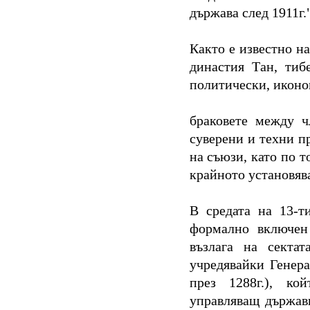
държава след 1911г.
Както е известно на
династия Тан, тиб
политически, иконо
браковете между ч
суверени и техни п
на съюзи, като по т
крайното установяв
В средата на 13-т
формално включен
възлага на сектат
учредявайки Генер
през 1288г.), ко
управляващ държав