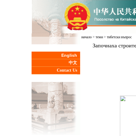
начало
>
теми
>
тибетски въпрос
Започнаха строит
English
中文
Contact Us