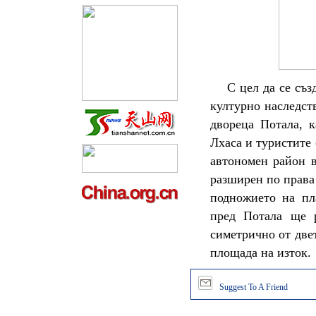
С цел да се съз
културно наследст
двореца Потала, к
Лхаса и туристите
автономен район 
разширен по права
подножието на пл
пред Потала ще 
симетрично от две
площада на изток.
Suggest To A Friend