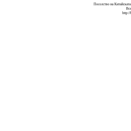
Посолство на Китайската
Вси
http:/