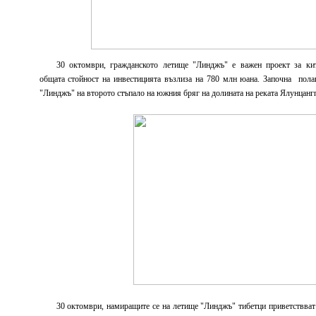
30 октомври, гражданското летище "Линджъ" е важен проект за кит
общата стойност на инвестицията възлиза на 780 млн юана. Започна
пола
"Линджъ" на второто стъпало на южния бряг на долината на реката Ялунцанг
30 октомври, намиращите се на летище "Линджъ" тибетци приветствват