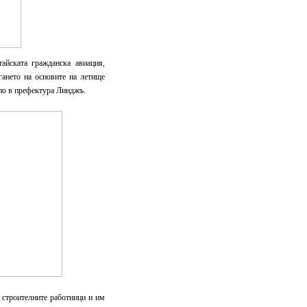
айската гражданска авиация,
гането на основите на летище
по в префектура Линджъ.
 строителните работници и им