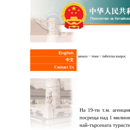
English
начало
>
теми
>
тибетски въпрос
中文
Contact Us
На 19-ти т.м. агенци
посреща над 1 милион
най-търсената турист