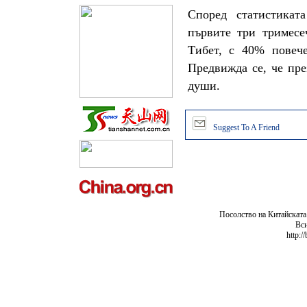
Според статистикат
първите три тримесе
Тибет, с 40% повече
Предвижда се, че пре
души.
Suggest To A Friend
Посолство на Китайската
Вси
http:/