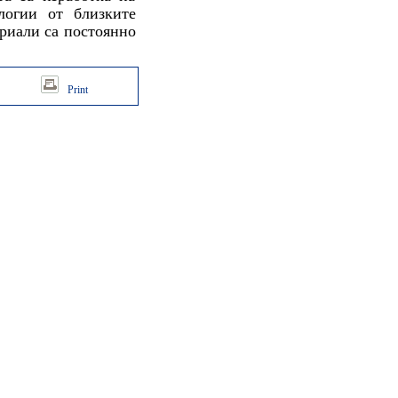
логии от близките
риали са постоянно
Print