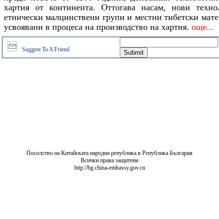
хартия от континента. Оттогава насам, нови техно
етнически малцинствени групи и местни тибетски мате
усвоявани в процеса на производство на хартия.
още...
Suggest To A Friend
Посолство на Китайската народна република в Република България
Всички права защитени
http://bg.china-embassy.gov.cn