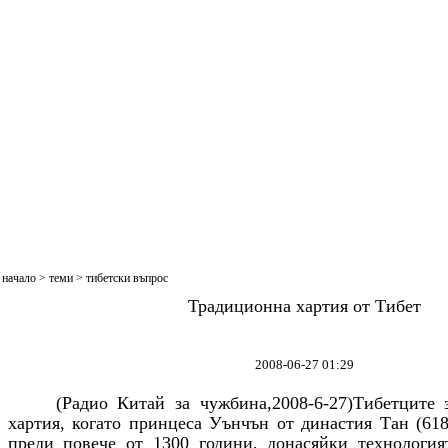
начало
>
теми
>
тибетски въпрос
Традиционна хартия от Тибет
2008-06-27 01:29
(Радио Китай за чужбина,2008-6-27)Тибетците за
хартия, когато принцеса Уънчън от династия Тан (618
преди повече от 1300 години, донасяйки технология