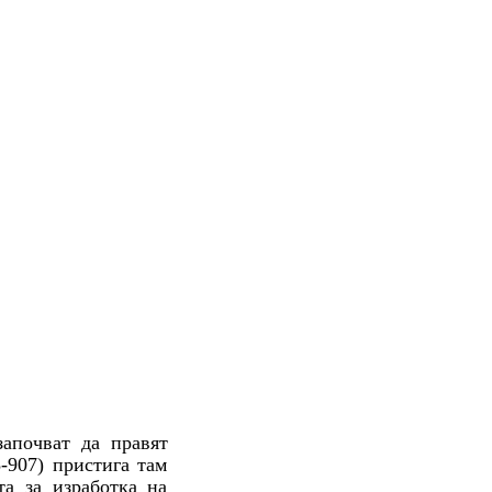
почват да правят
-907) пристига там
та за изработка на