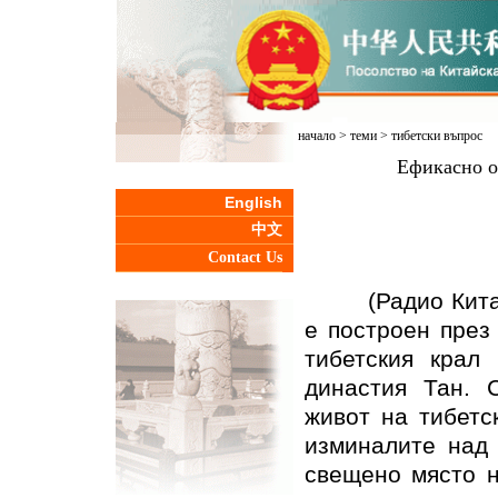
начало
>
теми
>
тибетски въпрос
Ефикасно о
English
中文
Contact Us
(Радио Китай з
е построен през
тибетския крал
династия Тан. 
живот на тибетс
изминалите над 
свещено място н