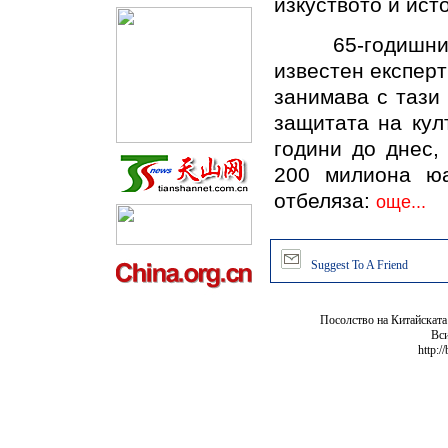
изкуството и ист
65-годишният у
известен експерт
занимава с тази 
защитата на кул
години до днес,
200 милиона юа
отбеляза:
още...
Suggest To A Friend
Посолство на Китайската
Вси
http:/