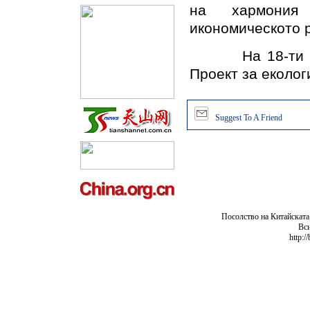
на хармония
икономическото р
На 18-ти фев
Проект за еколог
Suggest To A Friend
Посолство на Китайската
Вси
http:/