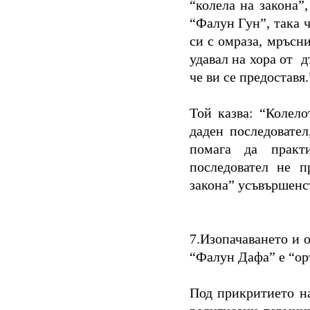
“колела на закона”
“Фалун Гун”, така 
си с омраза, мръсни
удавал на хора от 
че ви се предоставя.
Той казва: “Колело
даден последовател
помага да практ
последовател не п
закона” усъвършенс
7.Изопачаването и 
“Фалун Дафа” е “ор
Под прикритието н