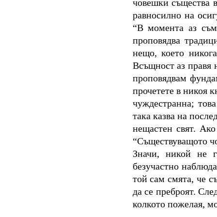
човешки същества в 
равносилно на осигу
“В момента аз съм
проповядва традиц
нещо, което никог
Всъщност аз правя н
проповядвам фундам
прочетете в никоя к
чуждестранна; тов
така казва на послед
нещастен свят. Ако
“Съществуващото чо
Значи, никой не г
безучастно наблюда
той сам смята, че с
да се преброят. След
колкото пожелая, мо