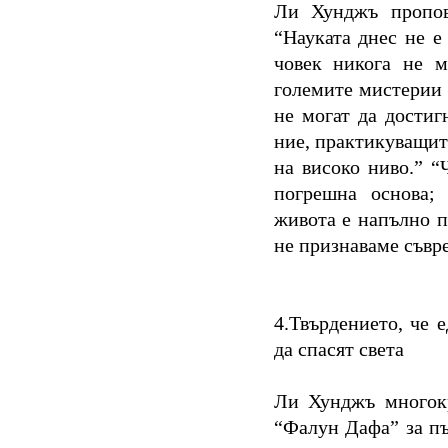
Ли Хунджъ пропов
“Науката днес не е
човек никога не м
големите мистерии 
не могат да достиг
ние, практикуващите
на високо ниво.” “Ч
погрешна основа; 
живота е напълно п
не признаваме съвре
4.Твърдението, че 
да спасят света
Ли Хунджъ многокр
“Фалун Дафа” за пъ