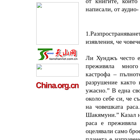
от книгите, които
написали, от аудио-
1.Разпространява
изявления, че човеч
Ли Хунджъ често е
преживяла много
кастрофа – пълнот
разрушение както 
ужасно.” В една св
около себе си, че с
на човешката раса
Шакямуни.” Казал н
раса е преживяла 
оцелявали само брое
планета е изправен