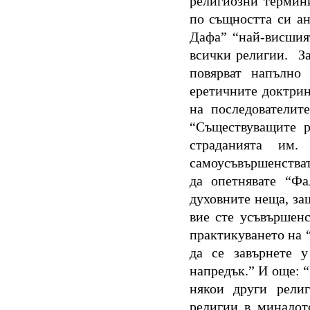
религиозни термин
по същността си а
Дафа” “най-висшия
всички религии. За
повярват напълно
еретичните доктри
на последователит
“Съществуващите р
страданията им
самоусъвършенстват
да опетнявате “Ф
духовните неща, за
вие сте усъвършен
практикуването на 
да се завърнете 
напредък.” И още: 
някои други религ
религии в миналот