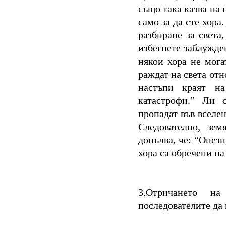
също така казва на 
само за да сте хора
разбиране за света,
избегнете заблужден
някои хора не могат
раждат на света отн
настъпи краят на
катастрофи.” Ли 
пропадат във вселен
Следователно, зем
допълва, че: “Онез
хора са обречени н
3.Отричането н
последователите да 