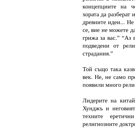
концепциите на чо
хората да разберат 
древните идеи... Н
се, вие не можете да
грижа за вас.” “Аз 
подведени от рели
страдания.”
Той също така казв
век. Не, не само пр
появили много рели
Лидерите на китай
Хунджъ и неговия
техните еретичн
религиозните доктри