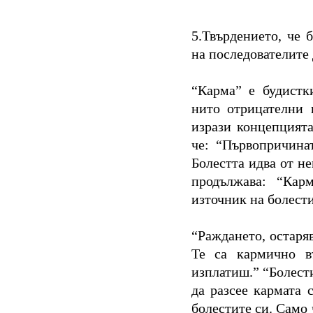
5.Твърдението, че 
на последователите 
“Карма” е будистк
нито отрицателни 
изрази концепцията
че: “Първопричина
Болестта идва от н
продължава: “Кар
източник на болести
“Раждането, остаря
Те са кармично в
изплатиш.” “Болест
да разсее кармата 
болестите си. Само