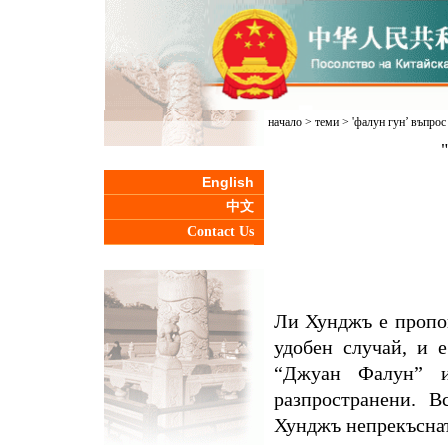
начало
>
теми
>
'фалун гун’ въпрос
English
中文
Contact Us
Ли Хунджъ е пропов
удобен случай, и 
“Джуан Фалун” и
разпространени. В
Хунджъ непрекъснато