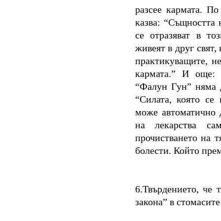
разсее кармата. П
казва: “Същността 
се отразяват в то
живеят в друг свят, 
практикуващите, не
кармата.” И още: 
“Фалун Гун” няма д
“Силата, която се
може автоматично 
на лекарства са
прочистването на тя
болести. Който прем
6.Твърдението, че 
закона” в стомасит