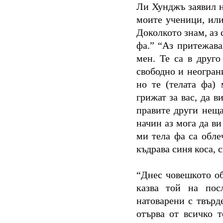
Ли Хунджъ заявил н
моите ученици, или
Доколкото знам, аз 
фа.” “Аз притежава
мен. Те са в друг
свободно и неогран
но те (телата фа) 
грижат за вас, да в
правите други нещ
начин аз мога да в
ми тела фа са облеч
къдрава синя коса, 
“Днес човешкото о
казва той на пос
натоварени с твърд
отърва от всичко 