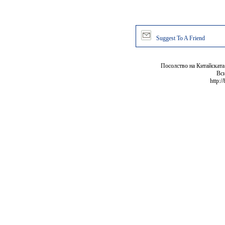
Suggest To A Friend
Посолство на Китайската
Вси
http:/