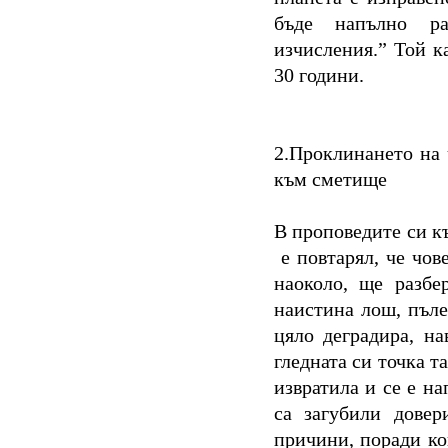
бъде напълно ра
изчисления.” Той к
30 години.
2.Проклинането на 
към сметище
В проповедите си 
е повтарял, че чове
наоколо, ще разбе
наистина лош, пъле
цяло деградира, на
гледната си точка та
извратила и се е на
са загубили довер
причини, поради кои