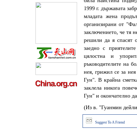
била наистина подве
1999 г. държавата заб
младата жена продъл
организирани от "Фал
заключението, че тя н
решили да я спасят о
заедно с приятелите
цялостна и упорит
ръководителите на бо
нея, грижил се за не
Гун". В крайна сметк
заклела никога повеч
Гун" и окончателно да
(Из в. "Гуанмин дейли"
Suggest To A Friend