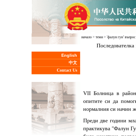
начало
>
теми
>
'фалун гун’ въпрос
Последователка 
English
中文
Contact Us
VII Болница в райо
опитите си да помог
нормалния си начин ж
Преди две години мла
практикува "Фалун Гун