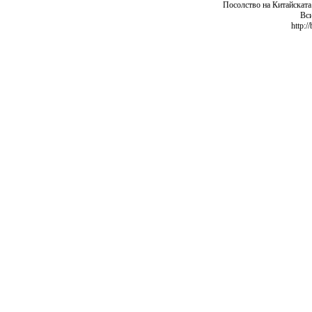
Посолство на Китайската
Вси
http:/