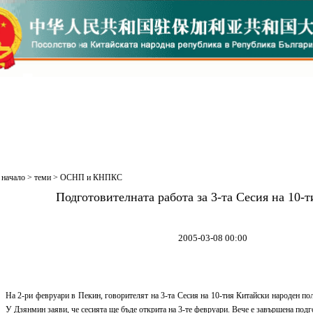
начало
>
теми
>
ОСНП и КНПКС
Подготовителната работа за 3-та Сесия на 10
2005-03-08 00:00
На 2-ри февруари в Пекин, говорителят на 3-та Сесия на 10-тия Китайски народен по
У Дзянмин заяви, че сесията ще бъде открита на 3-те февруари. Вече е завършена подг