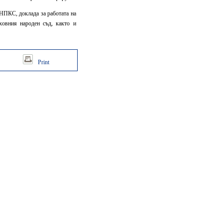
КНПКС, доклада за работата на
ховния народен съд, както и
Print