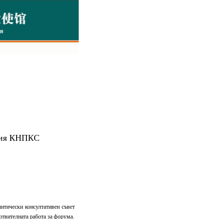
-тия КНПКС
литически консултативен съвет
отвителната работа за форума.