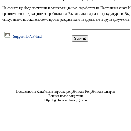
На сесията ще бъде прочетени и разгледани доклад за работата на Постоянния съвет 
правителството, докладите за работата на Върховната народна прокуратура и Вър
тълкуванията на законопроекта против разединяване на държавата и други документи.
Suggest To A Friend
Посолство на Китайската народна република в Република България
Всички права защитени
http://bg.china-embassy.gov.cn