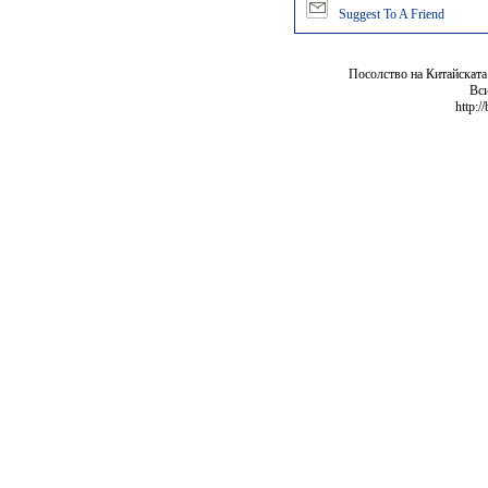
Suggest To A Friend
Посолство на Китайската
Вси
http:/