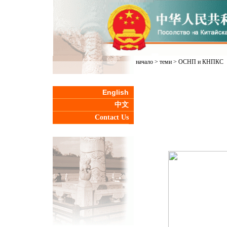
начало
>
теми
>
ОСНП и КНПКС
English
中文
Contact Us