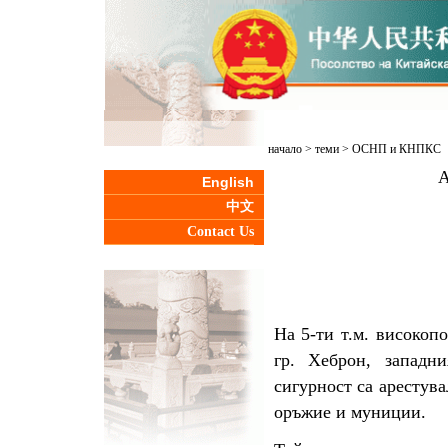
начало
>
теми
>
ОСНП и КНПКС
А
English
中文
Contact Us
На 5-ти т.м. високоп
гр. Хеброн, западн
сигурност са арестув
оръжие и муниции.