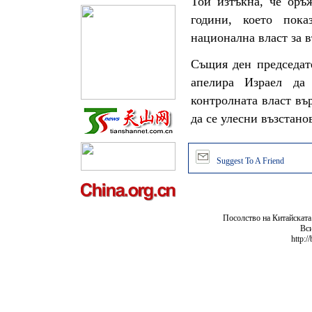
Той изтъкна, че оръ
години, което пока
национална власт за 
Същия ден председат
апелира Израел да
контролната власт вър
да се улесни възстано
Suggest To A Friend
Посолство на Китайската
Вси
http:/