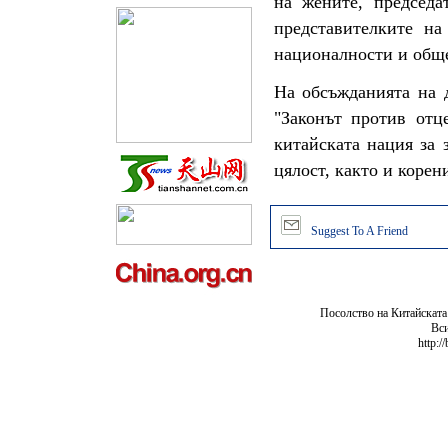
на жените, председа
представителките на
националности и обще
На обсъжданията на д
"Законът против отц
китайската нация за 
цялост, както и корен
Suggest To A Friend
Посолство на Китайската
Вси
http:/