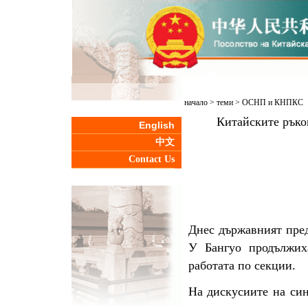
начало
>
теми
>
ОСНП и КНПКС
Китайските ръко
English
中文
Contact Us
Днес държавният пре
У Бангуо продължих
работата по секции.
На дискусиите на син