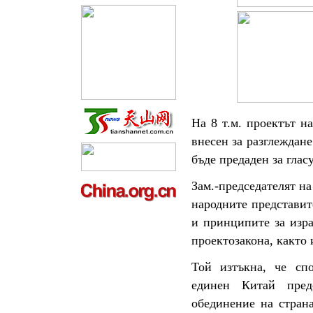
На 8 т.м. проектът н
внесен за разглеждан
бъде предаден за гласу
Зам.-председателят н
народните представит
и принципите за изра
проектозакона, както 
Той изтъкна, че спо
единен Китай пред
обединение на стран