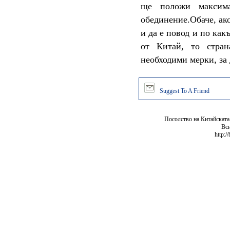
ще положи максима
обединение.Обаче, ако
и да е повод и по как
от Китай, то стра
необходими мерки, за 
Suggest To A Friend
Посолство на Китайската
Вси
http:/