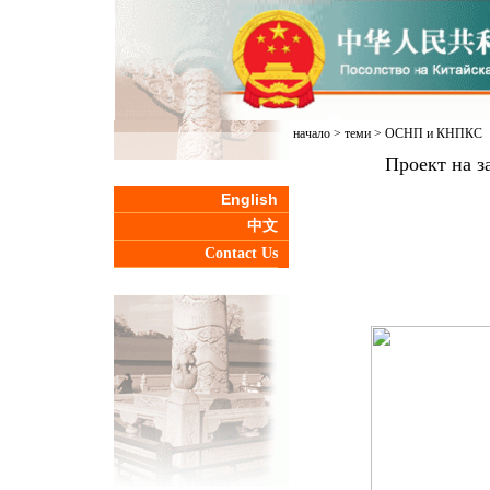
начало
>
теми
>
ОСНП и КНПКС
Проект на з
English
中文
Contact Us