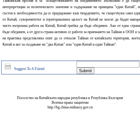
Тайванския пролив и за осъществяването на обединението. Възможно е да същес
интерпретации за политическото значение и съдържание на принципа "един Китай", 
състои в необходимостта да се придържаме към твърдението, че съществува само един
от Китай, суверенитетът и териториалната цялост на Китай не могат да бъдат накър
чисто вътрешна работа на Китай, Китай трябва да бъде обединен. Ако от една страна
бъде обединен, а от друга страна активно се работи за приемането на Тайван в ООН и з
на практика представлява опит да се откъсне Тайван от китайската територия, коет
Китай и акт за създаване на "два Китая" или "един Китай и един Тайван".
Suggest To A Friend
Посолство на Китайската народна република в Република България
Всички права защитени
http://bg.china-embassy.gov.cn