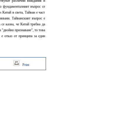
твуват различни виждания и
но фундаменталният въпрос се
 Китай в света, Тайван е част
нявани. Тайванският въпрос е
 се казва, че Китай трябва да
а "двойно признаване", то това
о е отказ от принципа за един
Print