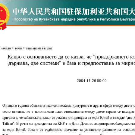
начало
>
теми
>
тайвански въпрос
Какво е основанието да се казва, че "придържането 
държава, две системи" е база и предпоставка за мир
2004-11-26 00:00
От много години обменът в икономическата, културната и други сфери между двете с
често явление, но в политически план отношенията между двете страни се намират
причина е, че тайванската власт се отказва от принципа за един Китай и създаде "два
Тайван". В речта си президентът на КНР г-н Дзян Дзъмин, акцентира необходимостт
за един Китай. Това е от съдбоносно значение за успешното развитие на отноше