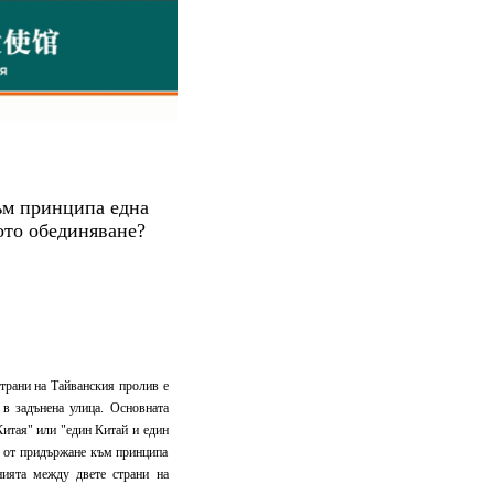
към принципа една
ното обединяване?
трани на Тайванския пролив е
 в задънена улица. Основната
 Китая" или "един Китай и един
а от придържане към принципа
нията между двете страни на