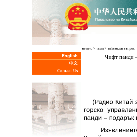
начало
>
теми
>
тайвански въпрос
English
Чифт панди –
中文
Contact Us
(Радио Китай за
горско управле
панди – подарък 
Изявлението б