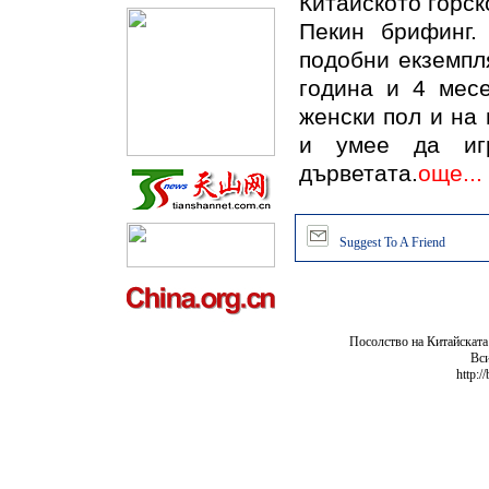
Китайското горс
Пекин брифинг.
подобни екземпля
година и 4 месе
женски пол и на 
и умее да иг
дърветата.
още...
Suggest To A Friend
Посолство на Китайската
Вси
http:/