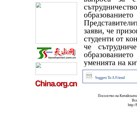
сътрудничеств
образование
Представителит
заяви, че приз
студенти от ко
че сътруднич
образованиет
уменията на ки
Suggest To A Friend
Посолство на Китайската
Вси
http:/