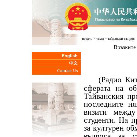
начало
>
теми
>
тайвански въпрос
Връзките 
English
中文
Contact Us
(Радио Ки
сферата на об
Тайванския пр
последните ня
визити между
студенти. На 
за културен об
въпроса за с