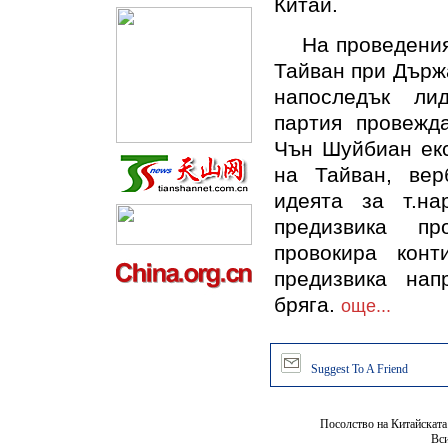
Китай.
На проведения с
Тайван при Държ
напоследък лид
партия провежд
Чън Шуйбиан екс
на Тайван, вер
идеята за т.на
предизвика пр
провокира кон
предизвика на
бряга.
още...
Suggest To A Friend
Посолство на Китайската
Вси