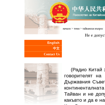
начало
>
теми
>
тайвански въпрос
Не е допус
English
中文
Contact Us
(Радио Китай за
говорителят на
Държавния Съвет
континенталната
Тайван и не доп
какъвто и да е н