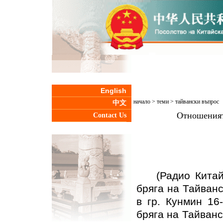
English
начало
>
теми
>
тайвански въпрос
中文
Отношеният
Contact Us
(Радио Китай з
бряга на Тайван
в гр. Кунмин 16
бряга на Тайванс