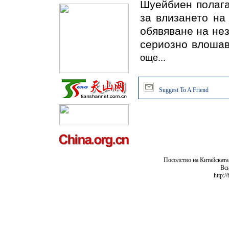
Шуейбиен полага
за влизането на
обявяване на не
сериозно влошав
още...
Suggest To A Friend
Посолство на Китайската
Вси
http:/