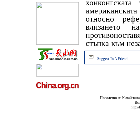
хонконгската
американската
относно реф
влизането
противопостав
стъпка към нез
Suggest To A Friend
Посолство на Китайската
Вси
http:/