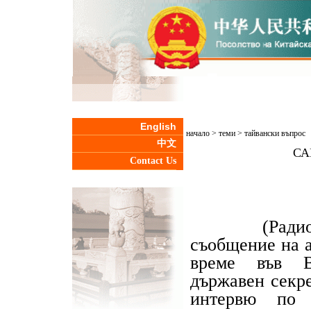
English
начало
>
теми
>
тайвански въпрос
中文
СА
Contact Us
(Радио Кит
съобщение на а
време във Ва
държавен секр
интервю по 