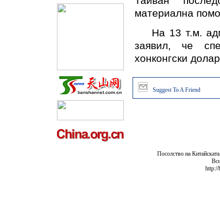
Тайван после
материална помо
На 13 т.м. адм
заявил, че сп
хонконгски дола
Suggest To A Friend
Посолство на Китайската
Вси
http:/