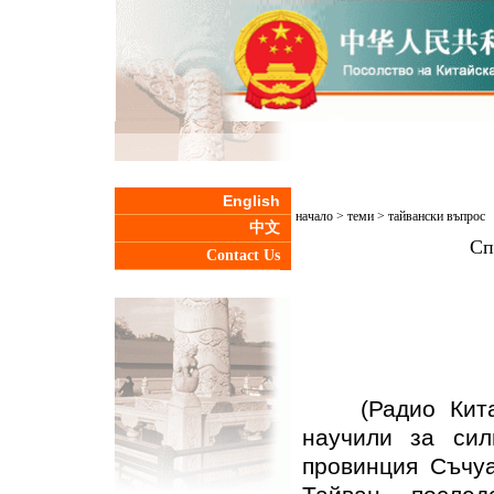
English
начало
>
теми
>
тайвански въпрос
中文
Сп
Contact Us
(Радио Китай 
научили за сил
провинция Съчуа