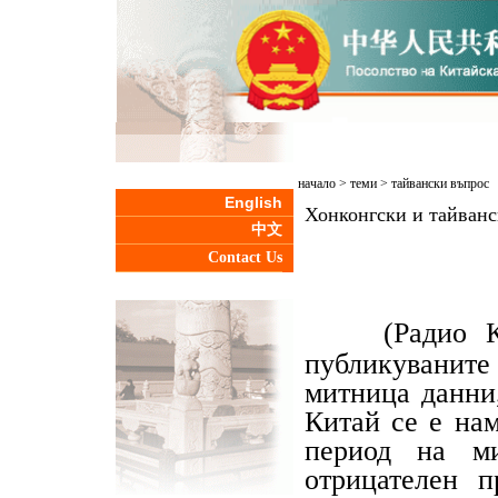
начало
>
теми
>
тайвански въпрос
English
Хонконгски и тайванс
中文
Contact Us
(Радио 
публикуваните
митница данни
Китай се е на
период на ми
отрицателен п