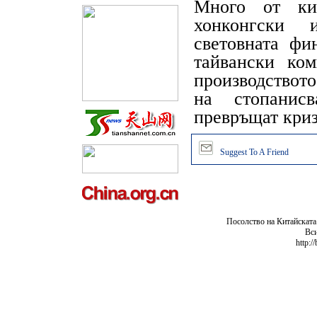
Много от ки
хонконгски 
световната фи
тайвански ко
производствот
на стопанисв
превръщат криз
Suggest To A Friend
Посолство на Китайската
Вси
http:/