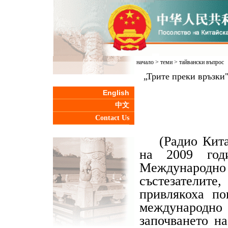
начало
>
теми
>
тайвански въпрос
„Трите преки връзки"
English
中文
Contact Us
(Радио Китай 
на 2009 год
Международн
състезателит
привлякоха по
международ
започването н