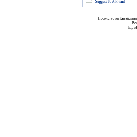
Suggest To A Friend
Посолство на Китайската
Вси
http:/