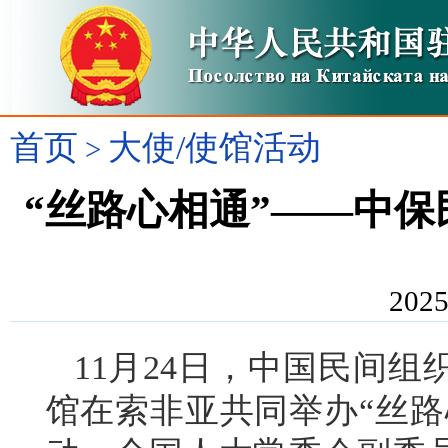
首页
大使/使馆活动
>
“丝路心相通”——中
2025
11月
24日
，中国民间组
馆在索非亚共同
举办
“丝