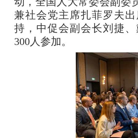
动，
全国人大常委会副委
兼社会党主席
扎菲罗夫
出
持，中促会副会长刘捷、
30
0人
参加。