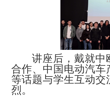
讲座后，
戴
就
中
合作
、
中国电动汽车
等话题
与学生互动交
烈
。