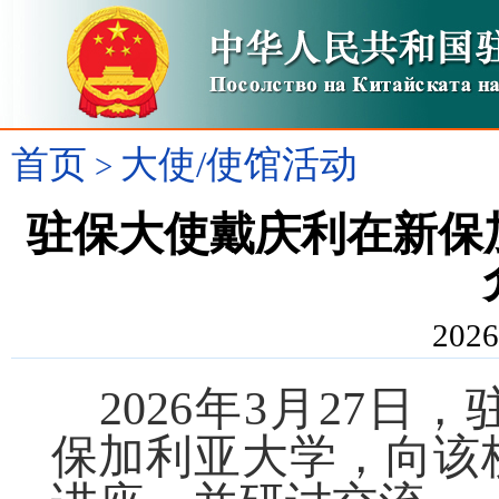
首页
大使/使馆活动
>
驻保大使戴庆利在新保
2026
202
6
年
3
月
2
7日，
保加利亚大学
，向
该