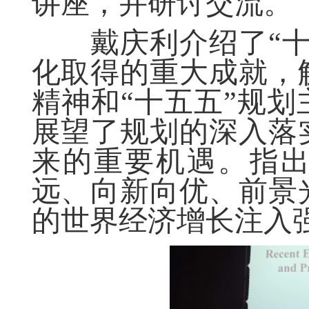
讲座，
并
研讨交流
。
戴庆利介绍了
“
化
取得的
重大
成就，
精神
和
“
十五五
”
规划
展望了规划的深入落
来的
重要
机遇
。指
远、
向新向优、
前景
的世界经济增长注入