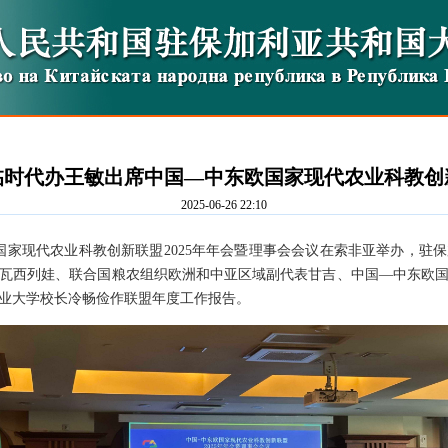
时代办王敏出席中国—中东欧国家现代农业科教创新
2025-06-26 22:10
欧国家现代农业科教创新联盟2025年年会暨理事会会议在索非亚举办，驻
瓦西列娃、联合国粮农组织欧洲和中亚区域副代表甘吉、中国—中东欧
业大学校长冷畅俭作联盟年度工作报告。