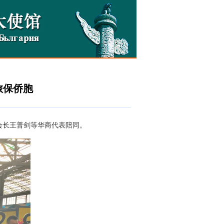
旅保侨胞
会会长王普剑等华商代表陪同。