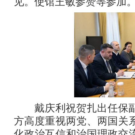
见。使馆王敏参赞等参加
戴庆利祝贺扎出任保副
方高度重视两党、两国关
化政治互信和治国理政交