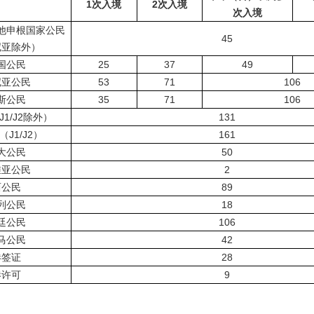
1次入境
2次入境
次入境
他申根国家公民
45
尼亚除外）
国公民
25
37
49
尼亚公民
53
71
106
斯公民
35
71
106
1/J2除外）
131
J1/J2）
161
大公民
50
维亚公民
2
西公民
89
列公民
18
廷公民
106
马公民
42
港签证
28
港许可
9