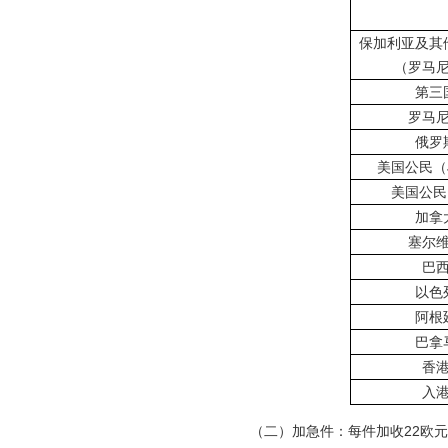
保加利亚及其
（罗马
第三
罗马
俄罗
美国公民（J
美国公民（
加拿
塞尔
巴
以色
阿根
巴拿
香
入
（二）加急件：每件加收22欧元