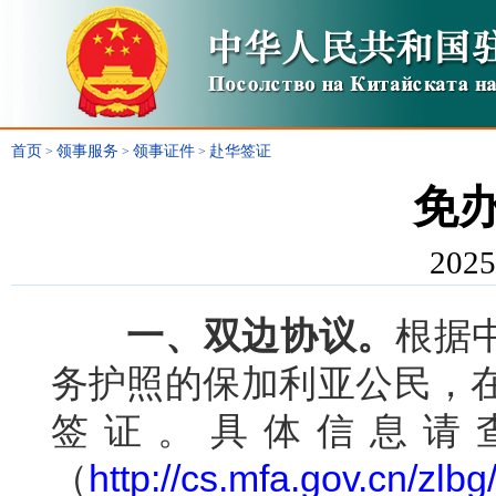
首页
领事服务
领事证件
赴华签证
>
>
>
免
2025
一
、双边协议。
根据
务护照的保加利亚公民，在
签证。具体信息请
（
http://cs.mfa.gov.cn/zlbg