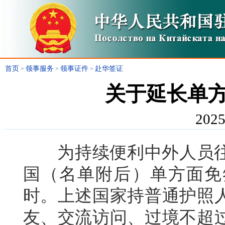
首页
领事服务
领事证件
赴华签证
>
>
>
关于延长单
2025
为持续便利中外人员往来
国（名单附后）单方面免签政
时。上述国家持普通护照
友、交流访问、过境不超过