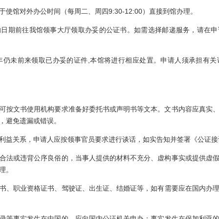
使馆对外办公时间（每周二、周四9:30-12:00）直接到馆办理。
期前往我馆领事大厅领取办妥的公证书。如需选择邮递服务，请在申
年仍未前来领取已办妥的证件,本馆将进行相应处置。申请人须承担有关
可按文书使用机构要求准备好委托书或声明书等文本。文书内容应真实
，避免遗漏或错误。
利益关系，申请人应按领事官员要求进行谈话，如实告知并签署《公证接
合法或违背公序良俗的，当事人提供的材料不充分、虚构事实或提供虚
理。
书、职业资格证书
、驾驶证、出生证、结婚证等，如有需要应在国内办
等事实发生在中国的，应向国内公证机关申办；事实发生在保加利亚的