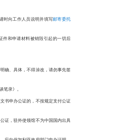
请时向工作人员说明并填写
邮寄委托
证件和申请材料被销毁引起的一切后
、明确、具体，不得涂改，请勿事先签
谈笔录》。
假文书申办公证的，不按规定支付公证
理公证，驻外使领馆不为中国国内出具
，应向保加利亚政府部门申办证明，