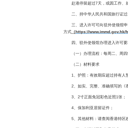
赴港停留超过7天，或因工作、
二、持中华人民共和国旅行证过
三、进入许可可向驻外使领馆申
方式
（
https://www.immd.gov.hk/h
四、驻外使领馆办理进入许可要
（一）办理流程
：每周二、周四9
（二）材料要求
1、护照：有效期应超过持有人
2、如实、完整、准确填写的《
3、2寸正面免冠彩色近照1张；
4、保加利亚居留证件；
5、其他材料：请查阅香港特区