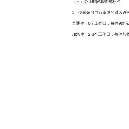
（三）办证时限和收费标准
1、使领馆可自行审发的进入许
普通件：5个工作日，每件9欧
加急件：2-3个工作日，每件
2、需转送香港特区政府入境事务处
（四）支付方式
我馆实行银行代收费。申请人需去
Bank Name: First Investme
Account Name: Embassy of the P
IBAN: BG92FINV915
BIC: FINVBG
请注意：申请人在银行付款后应保