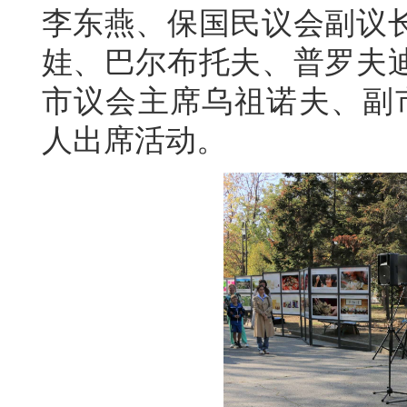
李东燕、保国民议会副议
娃、巴尔布托夫、普罗夫
市议会主席乌祖诺夫、副市
人出席活动。