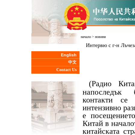
начало
>
новини
Интервю с г-н Лъчез
English
中文
Contact Us
(Радио Кит
напоследък б
контакти се
интензивно раз
е посещението
Китай в начало
китайската стр