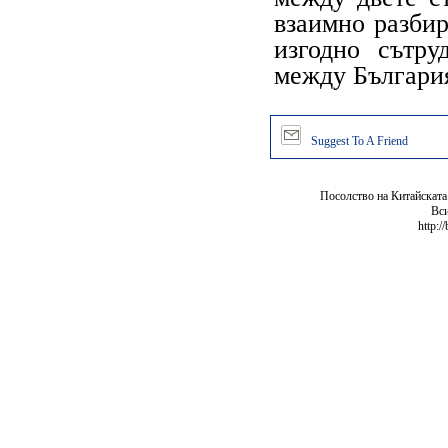
взаимно разбир
изгодно сътру
между Българи
Suggest To A Friend
Посолство на Китайската
Вси
http:/