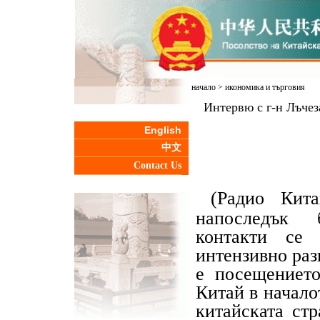
начало
>
икономика и търговия
Интервю с г-н Лъчез
English
中文
Contact Us
(Радио Кит
напоследък б
контакти се
интензивно раз
е посещението
Китай в начало
китайската стр