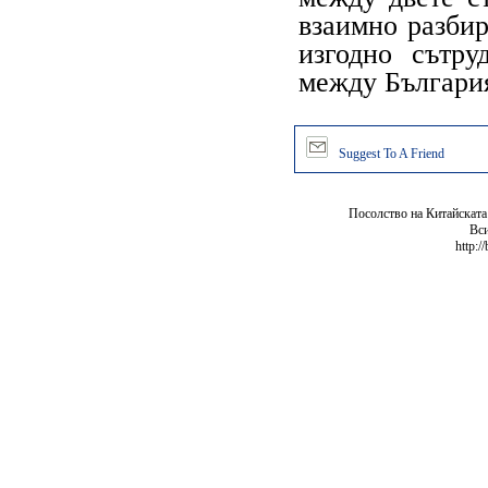
взаимно разбир
изгодно сътру
между Българи
Suggest To A Friend
Посолство на Китайската
Вси
http:/