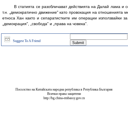
В статията се разобличават действията на Далай лама и се
т.н. „демократично движение" като провокация на отношенията м
етноса Хан както и сепаратистките им операции използвайки за
„демокрация", „свобода" и „права на човека".
Suggest To A Friend
Посолство на Китайската народна република в Република България
Всички права защитени
http://bg.china-embassy.gov.cn