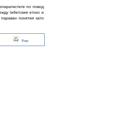
паратистите по повод
ежду тибетския етнос и
 параван понятия като
Print