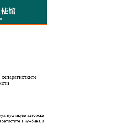
а сепаратистките
исти
а публикува авторска
аратистите в чужбина и