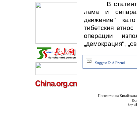
В статията се
лама и сепарат
движение" кат
тибетския етнос
операции изп
„демокрация", „св
Suggest To A Friend
Посолство на Китайската
Вси
http:/