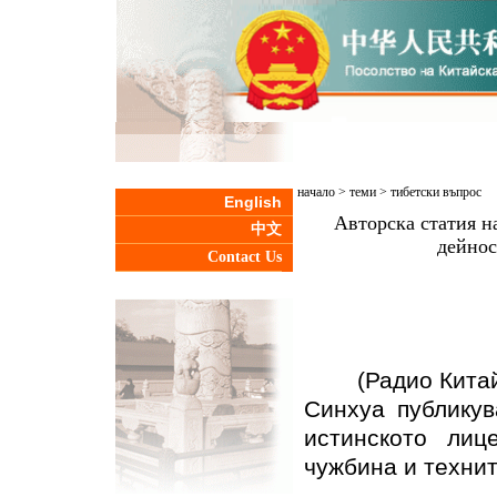
начало
>
теми
>
тибетски въпрос
English
Авторска статия н
中文
дейнос
Contact Us
(Радио Китай за
Синхуа публикув
истинското ли
чужбина и технит