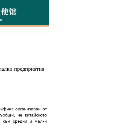
малки предприятия
финг, организиран от
ъобщи, че китайското
а към средни и малки