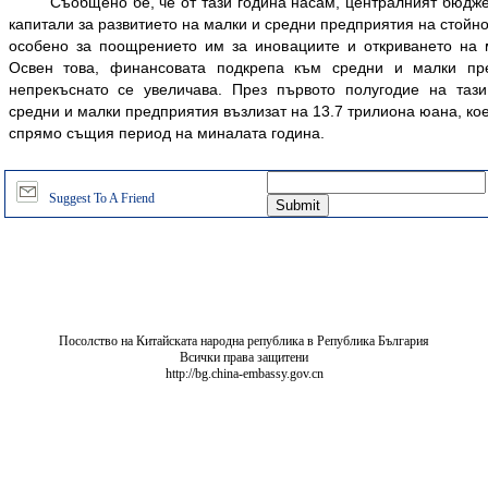
Съобщено бе, че от тази година насам, централният бюдже
капитали за развитието на малки и средни предприятия на стойн
особено за поощрението им за иновациите и откриването на 
Освен това, финансовата подкрепа към средни и малки пр
непрекъснато се увеличава. През първото полугодие на тази
средни и малки предприятия възлизат на 13.7 трилиона юана, ко
спрямо същия период на миналата година.
Suggest To A Friend
Посолство на Китайската народна република в Република България
Всички права защитени
http://bg.china-embassy.gov.cn