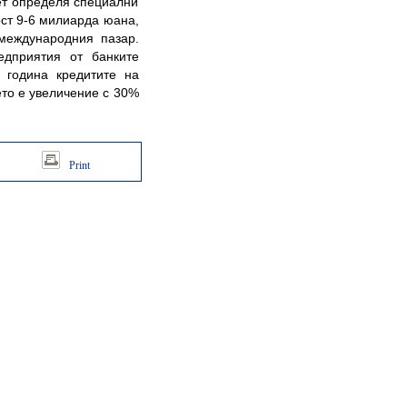
т определя специални
ост 9-6 милиарда юана,
международния пазар.
едприятия от банките
 година кредитите на
ето е увеличение с 30%
Print