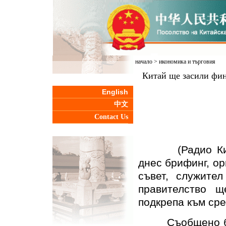
начало
>
икономика и търговия
Китай ще засили фин
English
中文
Contact Us
(Радио Китай 
днес брифинг, о
съвет, служите
правителство 
подкрепа към сре
Съобщено бе, ч