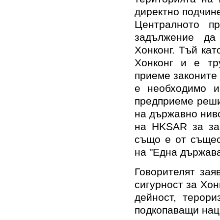
директно подчин
Централното пр
задължение да
Хонконг. Тъй кат
Хонконг и е тр
приеме законите
е необходимо и
предприеме реши
на държавно нив
на HKSAR за защ
също е от същес
на "Една държава
Говорителят зая
сигурност за Хон
дейност, терори
подкопаващи нац