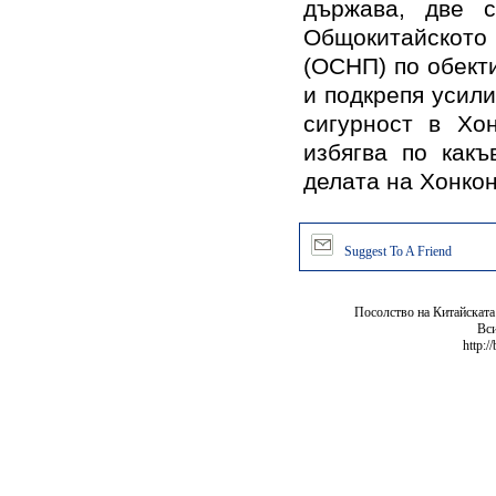
държава, две с
Общокитайското
(ОСНП) по обект
и подкрепя усил
сигурност в Хон
избягва по как
делата на Хонкон
Suggest To A Friend
Посолство на Китайската
Вси
http:/