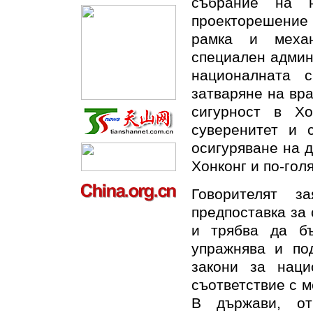
събрание на н
проекторешение 
рамка и механ
специален админ
националната 
затваряне на вр
сигурност в Х
суверенитет и 
осигуряване на 
Хонконг и по-гол
Говорителят з
предпоставка за
и трябва да бъ
упражнява и под
закони за наци
съответствие с 
В държави, от