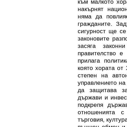
към малкото хор
накърнят нацио
няма да повлия
гражданите. За
сигурност ще се
законовите разп
засяга законн
правителство е
прилага политик
която хората от
степен на авто
управлението на 
да защитава за
държави и инвес
подкрепя държа
отношенията с
търговия, култур