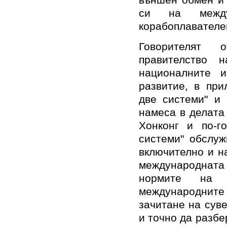
външен обмен и 
си на между
корабоплавателе
Говорителят 
правителство
националните и
развитие, в при
две системи" и 
намеса в делата
Хонконг и по-г
системи" обслуж
включително и н
международнат
нормите на м
международните
зачитане на сув
и точно да разбе