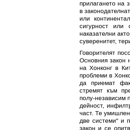
прилагането на 
в законодателнат
или континента
сигурност или 
наказателни акто
суверенитет, тер
Говорителят пос
Основния закон 
на Хонконг в Ки
проблеми в Хонко
да приемат фак
стремят към пр
полу-независим п
дейност, инфилт
част. Те умишлен
две системи" и 
закон и се опит