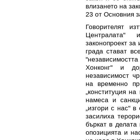
влизането на зак
23 от Основния з
Говорителят из
Централата" 
законопроект за 
града стават вс
"независимостт
Хонконг" и до
независимост чр
на временно пра
„конституция на
намеса и санкци
„изгори с нас" в
засилиха терори
бъркат в делата 
опозицията и на