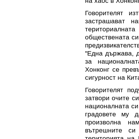
на хаос в Хонконг
Говорителят из
застрашават на
териториалната
обществената си
предизвикателс
"Една държава, 
за националнат
Хонконг се прев
сигурност на Кит
Говорителят по
затвори очите си
националната си 
градовете му д
произволна на
вътрешните си
територията на 