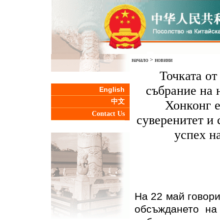
начало
>
новини
Точката от
събрание на 
English
中文
Хонконг е
Contact Us
суверенитет и 
успех н
На 22 май говори
обсъждането на