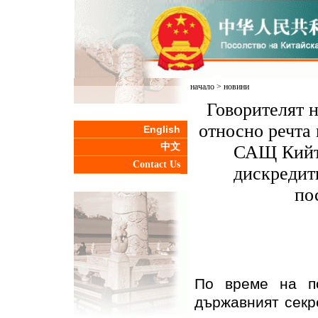
начало
>
новини
Говорителят н
относно речта
English
中文
САЩ Кийт 
Contact Us
дискредит
по
По време на по
държавният секр