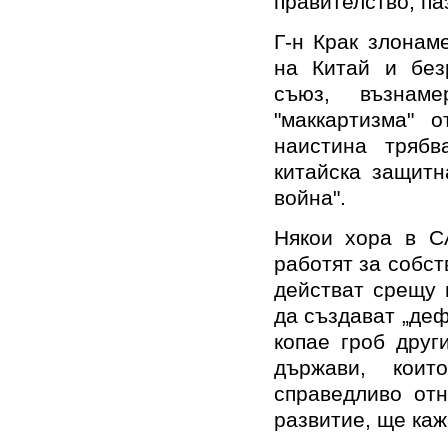
правителство, па
Г-н Крак злонам
на Китай и без
съюз, възнам
"маккартизма" о
наистина трябв
китайска защитн
война".
Някои хора в С
работят за собст
действат срещу 
да създават „деф
копае гроб друг
държави, кои
справедливо от
развитие, ще каж