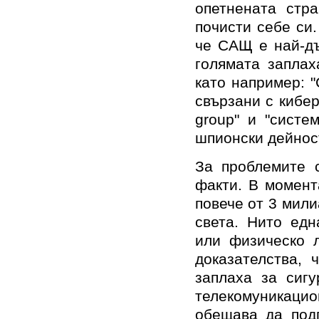
опетнената стр
почисти себе си
че САЩ е най-дъ
голямата заплах
като например: "
свързани с кибер
group" и "систе
шпионски дейнос
За проблемите с
факти. В момент
повече от 3 мили
света. Нито едн
или физическо 
доказателства, 
заплаха за сигу
телекомуникацио
обещава да под