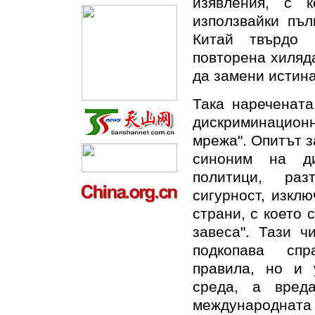
изявления, с к
използвайки пъл
Китай твърдо 
повторена хиляд
да замени истина
Така наречената
дискриминационн
мрежа". Опитът з
синоним на ди
политици, раз
сигурност, изкл
страни, с което 
завеса". Тази ч
подкопава спр
правила, но и 
среда, а вред
международната