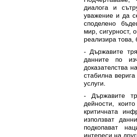
диалога и сътр
уважение и да с
споделено бъде
мир, сигурност, 
реализира това, 
- Държавите тря
данните по из
доказателства н
стабилна верига
услуги.
- Държавите т
дейности, коит
критичната инф
използват данн
подкопават нац
интереси на друг