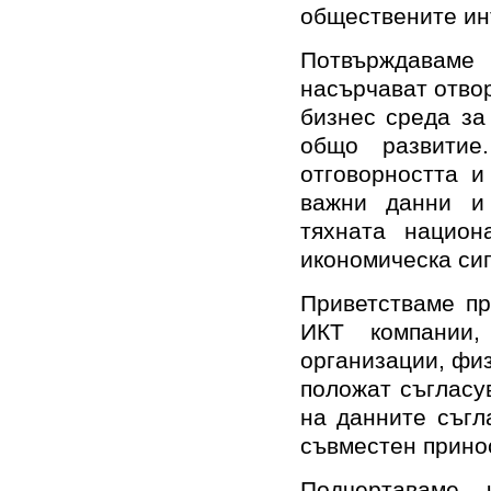
обществените ин
Потвърждавам
насърчават отво
бизнес среда за
общо развити
отговорността и
важни данни и
тяхната национа
икономическа сиг
Приветстваме пр
ИКТ компании,
организации, физ
положат съгласу
на данните съгл
съвместен принос
Подчертаваме, 