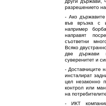
други държави, 
разрешението на
- Ако държавите
във връзка с и
например борб
направят пос
съответни мног
Всяко двустранн
две държави 
суверенитет и си
- Доставчиците н
инсталират задни
цел незаконно п
контрол или ман
на потребителите
- ИКТ компани