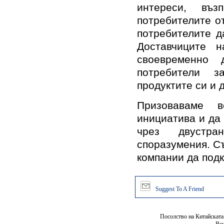
интереси, въ
потребителите о
потребителите д
Доставчиците 
своевременно 
потребители з
продуктите си и 
Призоваваме 
инициатива и да
чрез двустра
споразумения. С
компании да подк
Suggest To A Friend
Посолство на Китайската