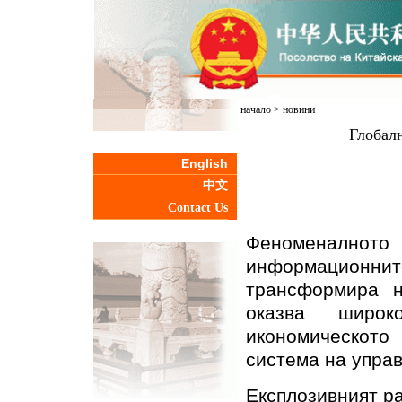
начало
>
новини
Глобалн
English
中文
Contact Us
Феноменално
информационнит
трансформира н
оказва широ
икономическото
система на упра
Експлозивният ра