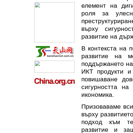
елемент на диг
роля за улесн
преструктуриране
върху сигурно
развитие на дър
В контекста на 
развитие на м
поддържането на
ИКТ продукти и
повишаване дов
сигурността на
икономика.
Призоваваме вси
върху развитиет
подход към тех
развитие и за