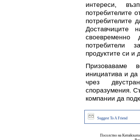
интереси, въ
потребителите о
потребителите д
Доставчиците 
своевременно 
потребители з
продуктите си и 
Призоваваме 
инициатива и да
чрез двустра
споразумения. С
компании да подк
Suggest To A Friend
Посолство на Китайската