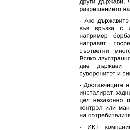
други държави, 
разрешението на
- Ако държавите
във връзка с и
например борб
направят пос
съответни мног
Всяко двустранн
две държави 
суверенитет и си
- Доставчиците н
инсталират задни
цел незаконно п
контрол или ман
на потребителите
- ИКТ компани