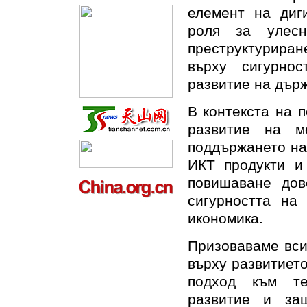
елемент на диг
роля за улесн
преструктуриране
върху сигурно
развитие на дър
В контекста на 
развитие на м
поддържането на
ИКТ продукти и
повишаване дов
сигурността на
икономика.
Призоваваме вси
върху развитиет
подход към тех
развитие и за