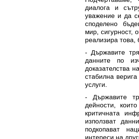
диалога и сътр
уважение и да с
споделено бъде
мир, сигурност, 
реализира това, 
- Държавите тря
данните по из
доказателства н
стабилна верига
услуги.
- Държавите т
дейности, коит
критичната инф
използват данн
подкопават нац
интереси на друг