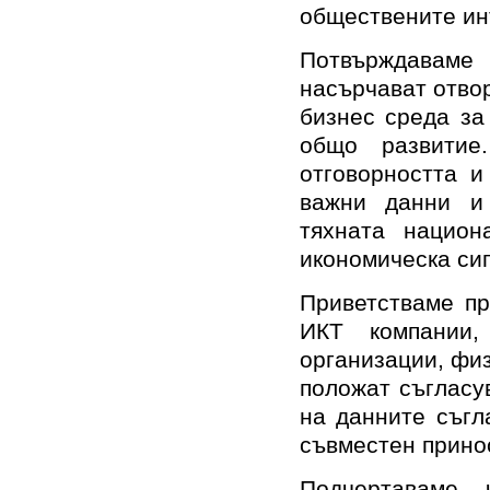
обществените ин
Потвърждавам
насърчават отво
бизнес среда за
общо развити
отговорността и
важни данни и
тяхната национа
икономическа сиг
Приветстваме пр
ИКТ компании,
организации, физ
положат съгласу
на данните съгл
съвместен принос
Подчертаваме, 