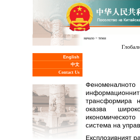
начало
>
теми
Глобалн
English
中文
Contact Us
Феноменално
информационнит
трансформира н
оказва широ
икономическото
система на упра
Експлозивният ра