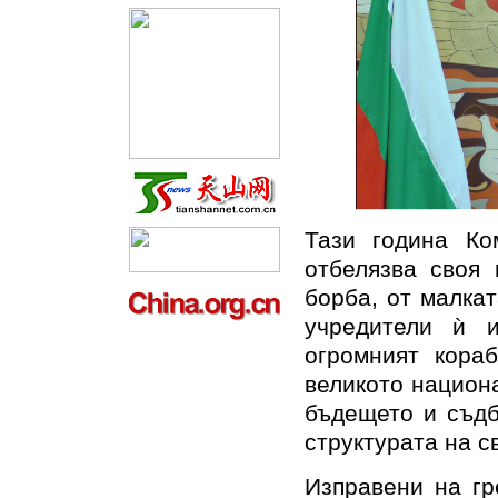
Тази година Ко
отбелязва своя 
борба, от малка
учредители ѝ 
огромният кора
великото национ
бъдещето и съдб
структурата на с
Изправени на гр