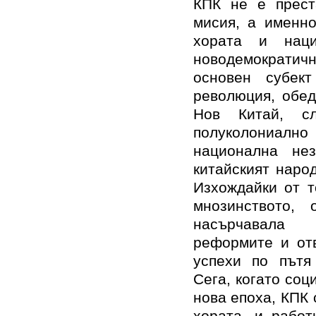
КПК не е прест
мисия, а именн
хората и нац
новодемократич
основен субек
революция, обед
Нов Китай, с
полуколониално
национална нез
китайският наро
Изхождайки от т
мнозинството,
насърчавала 
реформите и отв
успехи по пътя
Сега, когато соц
нова епоха, КПК 