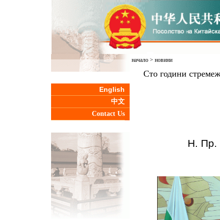
начало
>
новини
Сто години стремеж
English
中文
Contact Us
Н. Пр.