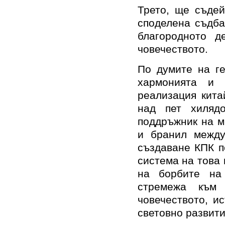
Трето, ще съдей
споделена съдба
благородното д
човечеството.
По думите на ге
хармонията и 
реализация кита
над пет хиляд
поддръжник на м
и бранил между
създаване КПК п
система на това 
на борбите на
стремежа към
човечеството, и
световно развити