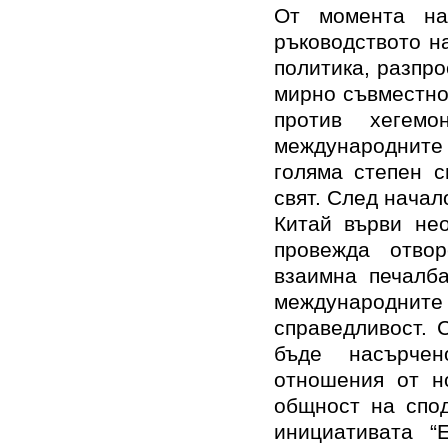
От момента на
ръководството н
политика, разпро
мирно съвместно
против хегем
международните 
голяма степен с
свят. След начал
Китай върви нео
провежда отво
взаимна печалб
международните
справедливост. 
бъде насърчен
отношения от н
общност на спод
инициативата “