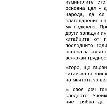
изминалите сто
основна цел - 
народа, да се
благодарение на
му подкрепа. Пр
други западни ин
китайците от п
последните год
основа за своята
всякакви труднос
Второ, ще върви
китайска специф
на мечтата за ве
В своя реч ген
следното: “Учейк
ние трябва да