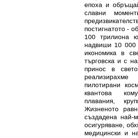
епоха и обръщай
славни момент
предизвикателст
постигнатото - о
100 трилиона ю
надвиши 10 000 
икономика в св
търговска и с н
принос в свет
реализирахме
пилотирани косм
квантова кому
плавания, кру
Жизненото рав
създадена най-м
осигуряване, об
медицински и на