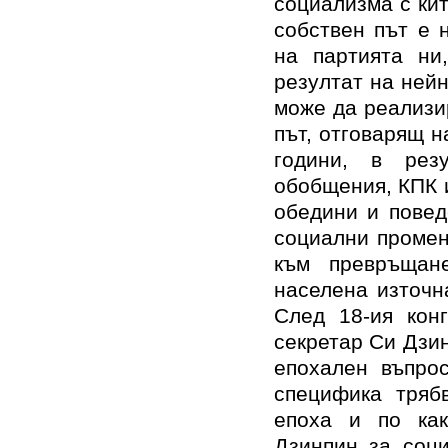
социализма с ки
собствен път е 
на партията ни
резултат на нейн
може да реализи
път, отговарящ н
години, в рез
обобщения, КПК 
обедини и повед
социални промен
към превръщан
населена източн
След 18-ия кон
секретар Си Дзи
епохален въпрос
специфика тряб
епоха и по ка
Дзинпин за соци