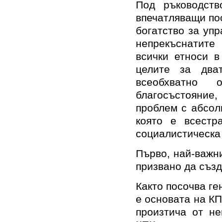
Под ръководст
впечатляващи по
богатство за уп
непрекъснатите
всички етноси в
целите за два
всеобхватно
благосъстояни
проблем с абсол
която е всестр
социалистическа
Първо, най-важни
призвано да създ
Както посочва ге
е основата на КП
произтича от не