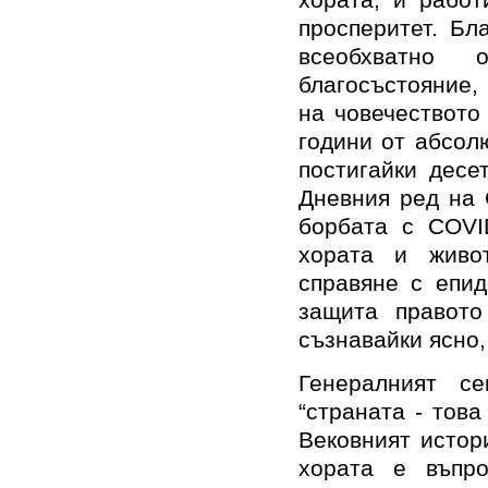
хората, и работ
просперитет. Бл
всеобхватно
благосъстояние,
на човечеството
години от абсол
постигайки десе
Дневния ред на 
борбата с COVI
хората и живо
справяне с епид
защита правото
съзнавайки ясно, 
Генералният с
“страната - това
Вековният истор
хората е въпро