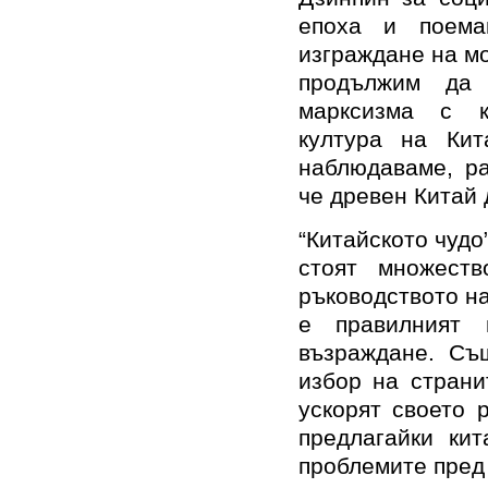
епоха и поема
изграждане на м
продължим да 
марксизма с к
култура на Кит
наблюдаваме, ра
че древен Китай 
“Китайското чудо
стоят множест
ръководството н
е правилният 
възраждане. Съ
избор на страни
ускорят своето 
предлагайки ки
проблемите пред