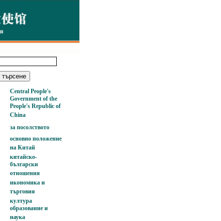
Central People's
Government of the
People's Republic of
China
за посолството
основно положение
на Китай
китайско-
български
отношения
икономика и
търговия
култура
образование и
наука