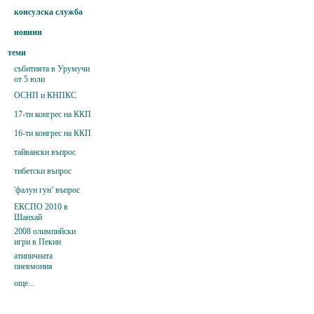
консулска служба
новини
теми
събитията в Урумучи
от 5 юли
ОСНП и КНПКС
17-ти конгрес на ККП
16-ти конгрес на ККП
тайвански въпрос
тибетски въпрос
'фалун гун’ въпрос
ЕКСПО 2010 в
Шанхай
2008 олимпийски
игри в Пекин
атипичната
пневмония
още...